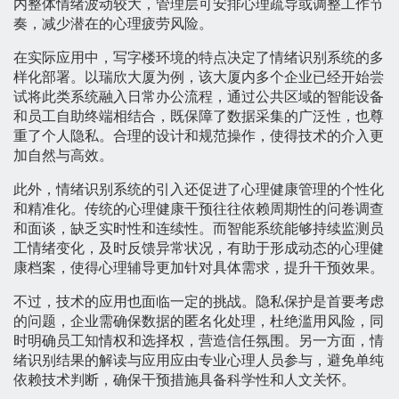
内整体情绪波动较大，管理层可安排心理疏导或调整工作节
奏，减少潜在的心理疲劳风险。
在实际应用中，写字楼环境的特点决定了情绪识别系统的多
样化部署。以瑞欣大厦为例，该大厦内多个企业已经开始尝
试将此类系统融入日常办公流程，通过公共区域的智能设备
和员工自助终端相结合，既保障了数据采集的广泛性，也尊
重了个人隐私。合理的设计和规范操作，使得技术的介入更
加自然与高效。
此外，情绪识别系统的引入还促进了心理健康管理的个性化
和精准化。传统的心理健康干预往往依赖周期性的问卷调查
和面谈，缺乏实时性和连续性。而智能系统能够持续监测员
工情绪变化，及时反馈异常状况，有助于形成动态的心理健
康档案，使得心理辅导更加针对具体需求，提升干预效果。
不过，技术的应用也面临一定的挑战。隐私保护是首要考虑
的问题，企业需确保数据的匿名化处理，杜绝滥用风险，同
时明确员工知情权和选择权，营造信任氛围。另一方面，情
绪识别结果的解读与应用应由专业心理人员参与，避免单纯
依赖技术判断，确保干预措施具备科学性和人文关怀。