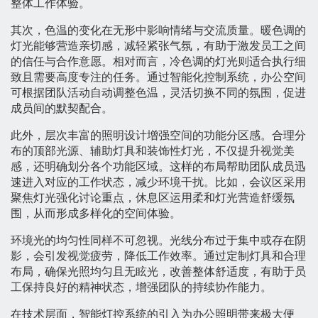
整体工作体验。
其次，色温的变化在无形中影响情绪与交流质量。暖色调的
灯光能够营造亲切感，减轻紧张气氛，有助于激发员工之间
的信任与合作意愿。相对而言，冷色调的灯光则适合执行细
致且需要高度专注的任务。通过智能化控制系统，办公空间
可根据团队活动自动调整色温，灵活切换不同的氛围，促进
成员间的默契配合。
此外，层次丰富的照明设计增强空间的功能分区感。合理分
布的顶部光源、辅助灯具和装饰性灯光，不仅提升视觉美
感，还明确划分各个功能区域。这样的布局帮助团队成员迅
速进入对应的工作状态，减少环境干扰。比如，会议区采用
聚焦灯光强化讨论重点，休息区运用柔和灯光营造舒缓氛
围，从而形成多样化的空间体验。
环境光的均匀性同样不可忽视。光线分布过于集中或存在阴
影，会引发视觉疲劳，降低工作效率。通过定制灯具和合理
布局，确保光照均匀且无眩光，改善整体舒适度，有助于员
工保持良好的精神状态，增强团队的持续协作能力。
在技术层面，智能灯控系统的引入为办公照明带来极大便