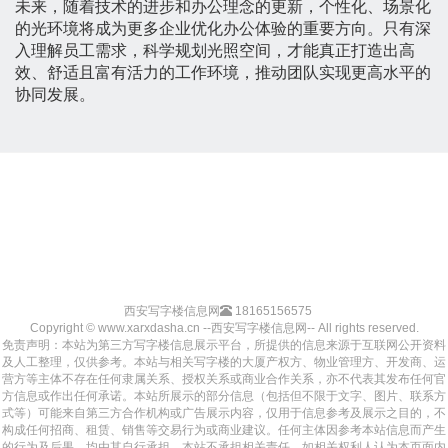
未来，随着技术的进步和办公理念的更新，个性化、场景化
的光环境将成为更多企业优化办公体验的重要方向。只有深
入理解员工需求，科学规划光照空间，才能真正打造出高
效、舒适且富有活力的工作环境，推动团队实现更高水平的
协同发展。
西安写字楼信息网
18165156575
Copyright © www.xarxdasha.cn --西安写字楼信息网-- All rights reserved.
免责声明：本站为第三方写字楼信息展示平台，所提供的信息来源于互联网公开资料
及人工整理，仅供参考。本站与相关写字楼的大厦产权方、物业管理方、开发商、运
营方等主体不存在任何隶属关系、授权关系或商业合作关系，亦不代表其发布任何官
方信息或作出任何承诺。本站所展示的部分信息（包括但不限于文字、图片、联系方
式等）可能来自第三方合作机构或广告展示内容，仅用于信息参考及展示之目的，不
构成任何招商、租赁、销售等交易行为或商业建议。任何主体因参考本站信息而产生
的行为及后果，均由其自行承担，本站不承担相关责任。如相关权利人认为本页面内