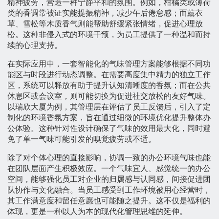
精神疲劳，营造一种宁静平和的氛围。例如，柑橘类或薄荷
类的香调常被证实能提振精神，减少午后倦怠感；而薰衣
草、雪松等木质香气则能帮助舒缓紧张情绪，促进心理放
松。这种非侵入式的环境干预，为员工提供了一种温和而持
续的心理支持。
在实际应用中，一套智能化的气味管理方案能够根据不同功
能区与时段进行动态调整。在需要高度集中精力的独立工作
区，系统可以释放有助于提升认知清晰度的香氛；而在公共
休息区或会议室，则可能切换为促进社交放松的友好气味。
以瑞欣大厦为例，其管理层在评估了员工反馈后，引入了定
制化的环境香氛方案，旨在通过细微的环境优化提升整体办
公体验。这种针对性设计确保了气味的效用最大化，同时避
免了单一气味可能引发的嗅觉疲劳或不适。
除了对个体心理的直接影响，协调一致的办公环境气味也能
在团队层面产生积极效应。一个气味宜人、感觉统一的办公
空间，能够强化员工对企业的归属感与认同感，间接促进团
队协作与文化融合。当员工感受到工作环境被用心经营时，
其工作满意度和留任意愿也可能随之提升。这不仅是福利的
体现，更是一种以人为本的现代化管理思维的延伸。