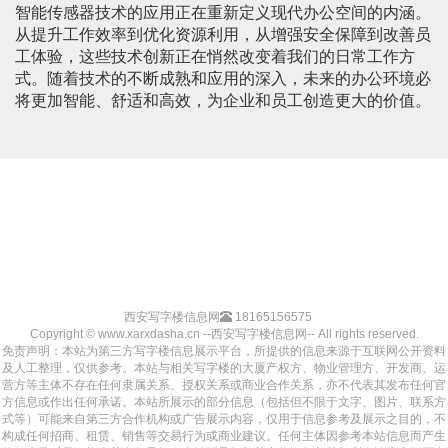
智能传感器技术的应用正在重新定义现代办公空间的内涵。
从提升工作效率到优化资源利用，从增强安全保障到改善员
工体验，这些技术创新正在悄然改变着我们的日常工作方
式。随着技术的不断成熟和应用的深入，未来的办公环境必
将更加智能、舒适和高效，为企业和员工创造更大的价值。
西安写字楼信息网
18165156575
Copyright © www.xarxdasha.cn --西安写字楼信息网-- All rights reserved.
免责声明：本站为第三方写字楼信息展示平台，所提供的信息来源于互联网公开资料
及人工整理，仅供参考。本站与相关写字楼的大厦产权方、物业管理方、开发商、运
营方等主体不存在任何隶属关系、授权关系或商业合作关系，亦不代表其发布任何官
方信息或作出任何承诺。本站所展示的部分信息（包括但不限于文字、图片、联系方
式等）可能来自第三方合作机构或广告展示内容，仅用于信息参考及展示之目的，不
构成任何招商、租赁、销售等交易行为或商业建议。任何主体因参考本站信息而产生