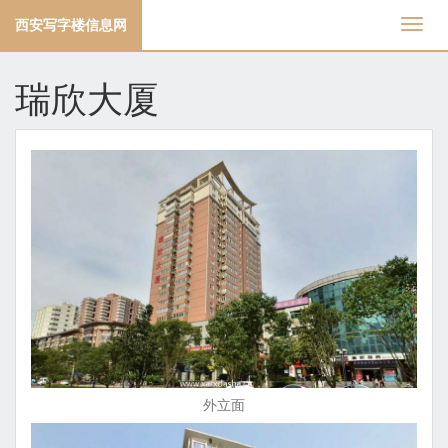
西安写字楼信息网
切
换
导
瑞欣大厦
航
外立面