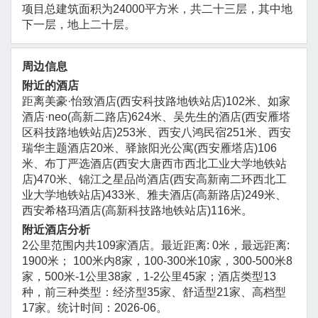
项目总建筑面积为24000平方米，共二十三层，其中地
下一层，地上二十层。
周边信息
附近的酒店
距离美豪·怡致酒店(西安科技路地铁站店)102米、如家
酒店·neo(高新二路店)624米、吴先生的酒店(西安雁塔
区科技路地铁站店)253米、西安八鸿民宿251米、西安
瑞华主题酒店20米、驿旅阳光公寓(西安雁塔店)106
米、布丁严选酒店(西安大唐西市西北工业大学地铁站
店)470米、锦江之星品尚酒店(西安高新南二环西北工
业大学地铁站店)433米、雅夫酒店(高新路店)249米、
西安希格玛酒店(高新科技路地铁站店)116米。
附近酒店分析
2公里范围内共109家酒店。最近距离: 0米，最远距离:
1900米； 100米内8家，100-300米10家，300-500米8
家，500米-1公里38家，1-2公里45家；酒店类型13
种，前三种类型：经济型35家、舒适型21家、高档型
17家。统计时间：2026-06。