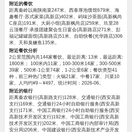
附近的餐饮
距离秦岭以南陕南菜247米、西泰厚泡馍馆679米、海
趣餐厅·苏式家菜(高新店)402米、屿味沙茶面(高新枫尚
C座店)191米、大厨小馆(高新枫尚店)259米、玖里28
云顶餐厅·承接团建聚会生日宴会(高新路店)271米、彭
福记罐罐面馆(高新路店)51米、自助快餐(光华路店)306
米、天和臭鳜鱼135米。
附近餐饮分析
2公里范围内共144家餐饮。最近距离: 13米，最远距离:
1800米； 100米内11家，100-300米14家，300-500米
39家，500米-1公里74家，1-2公里6家；餐饮类型41
种，前三种热门类型：火锅21家、中餐17家、川菜10
家。人均约¥9～¥497。统计时间：2026-06。
附近的银行
距离秦农银行(高新路支行)128米、交通银行(西安高新
支行)169米、交通银行24小时自助银行服务(西安高新
支行)171米、中国工商银行24小时自助银行服务(西安
高新技术开发区支行)192米、中国工商银行(西安高新
技术开发区支行)202米、中国工商银行内部审计局(西
安分局)206米、中国建设银行(西安高新技术产业开发